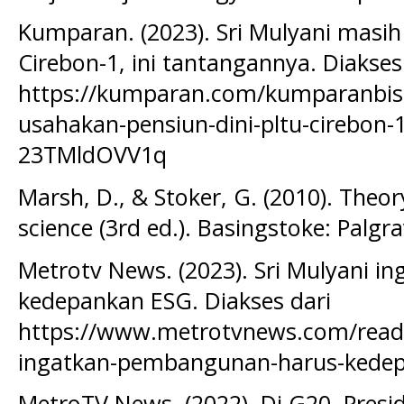
Kumparan. (2023). Sri Mulyani masih
Cirebon-1, ini tantangannya. Diakses
https://kumparan.com/kumparanbisn
usahakan-pensiun-dini-pltu-cirebon-
23TMldOVV1q
Marsh, D., & Stoker, G. (2010). Theor
science (3rd ed.). Basingstoke: Palgr
Metrotv News. (2023). Sri Mulyani 
kedepankan ESG. Diakses dari
https://www.metrotvnews.com/read
ingatkan-pembangunan-harus-kede
MetroTV News. (2022). Di G20, Presi