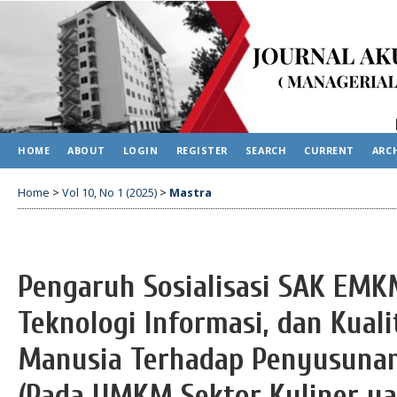
HOME
ABOUT
LOGIN
REGISTER
SEARCH
CURRENT
ARC
Home
>
Vol 10, No 1 (2025)
>
Mastra
Pengaruh Sosialisasi SAK EM
Teknologi Informasi, dan Kual
Manusia Terhadap Penyusuna
(Pada UMKM Sektor Kuliner yan