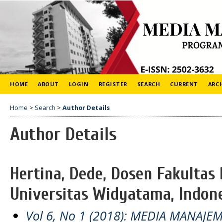
HOME
ABOUT
LOGIN
REGISTER
SEARCH
CURRENT
ARC
Home
>
Search
>
Author Details
Author Details
Hertina, Dede, Dosen Fakultas
Universitas Widyatama, Indon
Vol 6, No 1 (2018): MEDIA MANAJE