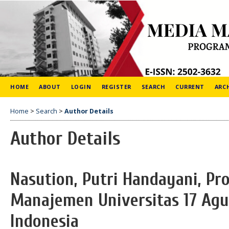
HOME
ABOUT
LOGIN
REGISTER
SEARCH
CURRENT
ARC
Home
>
Search
>
Author Details
Author Details
Nasution, Putri Handayani, Pr
Manajemen Universitas 17 Agus
Indonesia