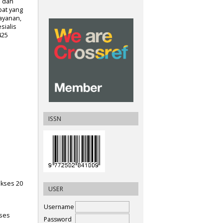
n dan
at yang
layanan,
sialis
425
ISSN
akses 20
USER
Username
kses
Password