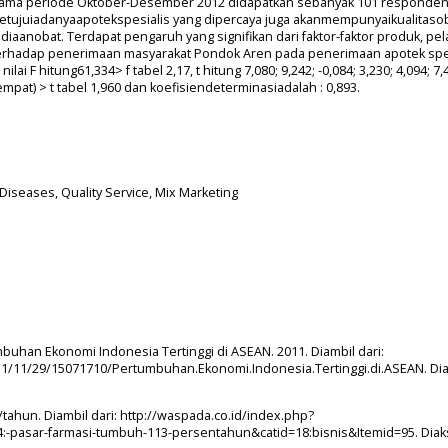
elama periode Oktober-Desember 2012 didapatkan sebanyak 101 responde
juiadanyaapotekspesialis yang dipercaya juga akanmempunyaikualitasob
iaanobat. Terdapat pengaruh yang signifikan dari faktor-faktor produk, pe
erhadap penerimaan masyarakat Pondok Aren pada penerimaan apotek spe
ai F hitung61,334> f tabel 2,17, t hitung 7,080; 9,242; -0,084; 3,230; 4,094; 7,
tempat) > t tabel 1,960 dan koefisiendeterminasiadalah : 0,893.
Diseases, Quality Service, Mix Marketing
mbuhan Ekonomi Indonesia Tertinggi di ASEAN. 2011. Diambil dari:
1/11/29/15071710/Pertumbuhan.Ekonomi.Indonesia.Tertinggi.di.ASEAN. Di
ahun. Diambil dari: http://waspada.co.id/index.php?
:-pasar-farmasi-tumbuh-113-persentahun&catid=18:bisnis&Itemid=95. Dia