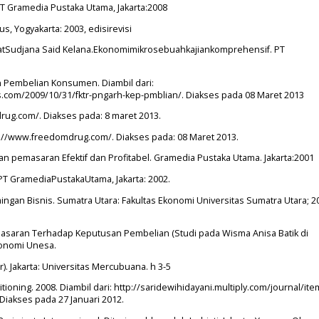
T Gramedia Pustaka Utama, Jakarta:2008
s, Yogyakarta: 2003, edisirevisi
atSudjana Said Kelana.Ekonomimikrosebuahkajiankomprehensif. PT
 Pembelian Konsumen. Diambil dari:
om/2009/10/31/fktr-pngarh-kep-pmblian/. Diakses pada 08 Maret 2013
rug.com/. Diakses pada: 8 maret 2013.
tp://www.freedomdrug.com/. Diakses pada: 08 Maret 2013.
pemasaran Efektif dan Profitabel. Gramedia Pustaka Utama. Jakarta:2001
PT GramediaPustakaUtama, Jakarta: 2002.
ingan Bisnis. Sumatra Utara: Fakultas Ekonomi Universitas Sumatra Utara; 20
saran Terhadap Keputusan Pembelian (Studi pada Wisma Anisa Batik di
konomi Unesa.
. Jakarta: Universitas Mercubuana. h 3-5
tioning. 2008. Diambil dari: http://saridewihidayani.multiply.com/journal/it
iakses pada 27 Januari 2012.