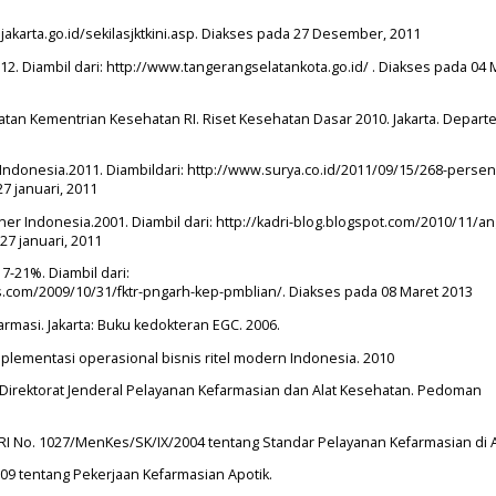
ajakarta.go.id/sekilasjktkini.asp. Diakses pada 27 Desember, 2011
 Diambil dari: http://www.tangerangselatankota.go.id/ . Diakses pada 04 
an Kementrian Kesehatan RI. Riset Kesehatan Dasar 2010. Jakarta. Depar
 Indonesia.2011. Diambildari: http://www.surya.co.id/2011/09/15/268-perse
7 januari, 2011
er Indonesia.2001. Diambil dari: http://kadri-blog.blogspot.com/2010/11/an
27 januari, 2011
7-21%. Diambil dari:
om/2009/10/31/fktr-pngarh-kep-pmblian/. Diakses pada 08 Maret 2013
rmasi. Jakarta: Buku kedokteran EGC. 2006.
mplementasi operasional bisnis ritel modern Indonesia. 2010
Direktorat Jenderal Pelayanan Kefarmasian dan Alat Kesehatan. Pedoman
I No. 1027/MenKes/SK/IX/2004 tentang Standar Pelayanan Kefarmasian di 
009 tentang Pekerjaan Kefarmasian Apotik.