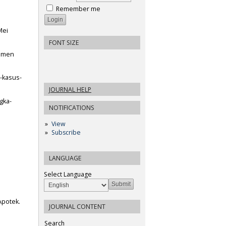
Remember me
Mei
FONT SIZE
temen
n-kasus-
JOURNAL HELP
gka-
NOTIFICATIONS
View
Subscribe
LANGUAGE
Select Language
Apotek.
JOURNAL CONTENT
Search