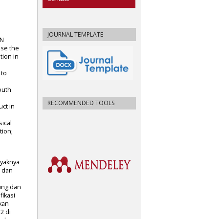
JOURNAL TEMPLATE
AN
ase the
tion in
 to
outh
RECOMMENDED TOOLS
ct in
ical
tion;
nyaknya
g dan
ung dan
fikasi
kan
2 di