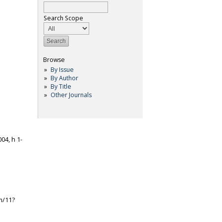
Search Scope
Browse
By Issue
By Author
By Title
Other Journals
04, h 1-
em/11?