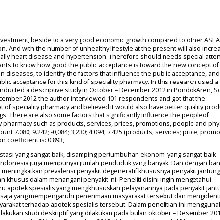
 investment, beside to a very good economic growth compared to other ASE
. And with the number of unhealthy lifestyle at the present will also incre
ally heart disease and hypertension. Therefore should needs special atten
wants to know how good the public acceptance is toward the new concept of
 diseases, to identify the factors that influence the public acceptance, and
blic acceptance for this kind of speciality pharmacy. In this research used a
 conducted a descriptive study in October – December 2012 in PondokAren, S
cember 2012 the author interviewed 101 respondents and got that the
f speciality pharmacy and believed it would also have better quality produ
gs. There are also some factors that significantly influence the peopleof
y pharmacy such as products, services, prices, promotions, people and phys
ount 7.080; 9.242; -0,084; 3,230; 4.094; 7.425 (products; services; price; promo
 coefficient is: 0.893,
stasi yang sangat baik, disamping pertumbuhan ekonomi yang sangat baik
 indonesia juga mempunyai jumlah penduduk yang banyak. Dan dengan ba
an meningkatkan prevalensi penyakit degeneratif khususnya penyakit jantun
an khusus dalam menangani penyakit ini. Peneliti disini ingin mengetahui
u apotek spesialis yang mengkhususkan pelayanannya pada penyakit jant
apa saja yang mempengaruhi penerimaan masyarakat tersebut dan mengidenti
arakat terhadap apotek spesialis tersebut. Dalam penelitian ini mengguna
ilakukan studi deskriptif yang dilakukan pada bulan oktober – Desember 201