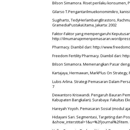
Bilson Simamora. Riset perilaku konsumen, P
Gilarso T.Pengantarilmuekonomimikro, kanisiu
Sugiharto, TedyHerlambangBrastoro, Rachm
GramediaPustakaUtama, Jakarta: 2002
Faktor-Faktor yang mempengaruhi Keputusan
http://ilmumanajemenpemasaran.wordpress.c
Pharmacy. Diambil dari: http://www.freedomd
Freedom Fertility Pharmacy. Diambil dari: ht
Bilson Simamora. Memenangkan Pasar dengan 
Kartajaya, Hermawan, MarkPlus On Strategy, 
Lubis Arlina. Strategi Pemasaran Dalam Persa
7
Dewantoro Kriswandi. Pengaruh Bauran Pema
Kabupaten Bangkalan). Surabaya: Fakultas E
Hareyah Yoyoh. Pemasaran Sosial (modul ajar)
Hidayani Sari. Segmentasi, Targeting dan Posi
&show_interstitial=1&u=%2Fjournal%2Fitem. D