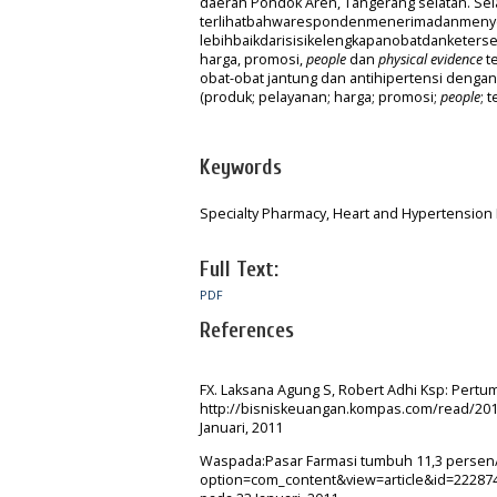
daerah Pondok Aren, Tangerang selatan. S
terlihatbahwarespondenmenerimadanmenyetu
lebihbaikdarisisikelengkapanobatdanketersed
harga, promosi,
people
dan
physical evidence
t
obat-obat jantung dan antihipertensi dengan nil
(produk; pelayanan; harga; promosi;
people
; 
Keywords
Specialty Pharmacy, Heart and Hypertension 
Full Text:
PDF
References
FX. Laksana Agung S, Robert Adhi Ksp: Pertu
http://bisniskeuangan.kompas.com/read/201
Januari, 2011
Waspada:Pasar Farmasi tumbuh 11,3 persen/t
option=com_content&view=article&id=222874