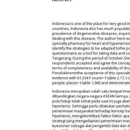
Indonesia is one of the place for very good
countries, Indonesia also has much population
prevalence of degenerative diseases, especi
dealing with this disease. The author here 
specialty pharmacy for heart and hypertension
identify the strategies to be adapted tothe pu
questionnaire as a tool for taking data and
Tangerang. During the period of October–De
respondents accepted and agree the concept o
terms of completeness and availability of dru
PondokAreninthe acceptance of this specialt
evidence with 61.334 F count> F table 2.17, t c
people; place)> t table 1,960 and determination
Indonesia merupakan salah satu tempat inve
dibandingkan negara-negara ASEAN lainnya,
pola hidup tidak sehat pada saat ini juga ak
hipertensi. Sehingga perlu dilakukan perhati
penerimaan masyarakat terhadap konsep bar
hipertensi, mengidentifikasi faktor-faktor 
strategi yang mengadaptasi penerimaan masy
kuesioner sebagai alat pengambil data dan d