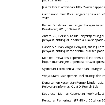
pada 23 Januari, 2011
Jakarta Kini. Diambil dari: http://www.bapped
Gambaran Umum Kota Tangerang Selatan. 2012.
2012.
Badan Penelitian dan Pengembangan Kesehat
Kesehatan; 2010, h 399-400
Antara. 26,8Persen, KasusPenyakitJantung di
penyakit-jantung-di-indonesia. Diaksespada 2
Ganda Siburian, Angka Penyakit Jantung Koron
penyakit-jantung-koroner.html. diakses pada 
Menkes: Prevalensi Hipertensi di Indonesia 1
http://ilmumanajemenpemasaran.wordpress.c
Syamsuni, Farmasetika Dasar dan Hitungan Fa
Widya utami, Manajemen Ritel strategi dan i
Departemen Kesehatan Republik Indonesia. 
Pelayanan Informasi Obat Di Rumah Sakit
Keputusan Menteri Kesehatan (KepMenkes) R
Peraturan Pemerintah (PP) RI No. 50 tahun 2