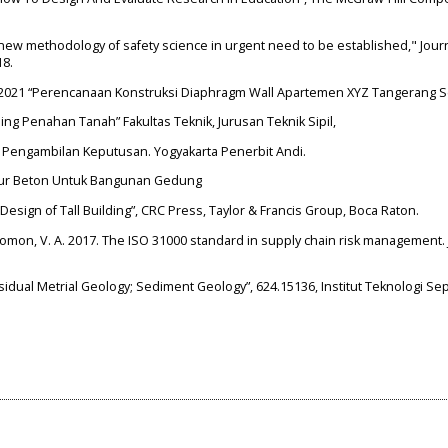
A new methodology of safety science in urgent need to be established," Journ
18.
. 2021 “Perencanaan Konstruksi Diaphragm Wall Apartemen XYZ Tangerang S
ng Penahan Tanah” Fakultas Teknik, Jurusan Teknik Sipil,
uk Pengambilan Keputusan. Yogyakarta Penerbit Andi.
ktur Beton Untuk Bangunan Gedung
d Design of Tall Building”, CRC Press, Taylor & Francis Group, Boca Raton.
 Salomon, V. A. 2017. The ISO 31000 standard in supply chain risk management.
sidual Metrial Geology; Sediment Geology”, 624.15136, Institut Teknologi Se