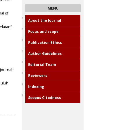
MENU
al of
About the Journal
elatan”
Focus and scope
Publication Ethics
Author Guidelines
Editorial Team
 Journal
Reviewers
puluh
Indexing
Scopus Citedness