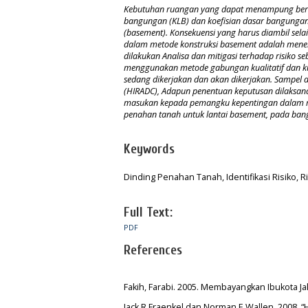
Kebutuhan ruangan yang dapat menampung berbagai
bangungan (KLB) dan koefisian dasar bangunga
(basement). Konsekuensi yang harus diambil selai
dalam metode konstruksi basement adalah menen
dilakukan Analisa dan mitigasi terhadap risiko s
menggunakan metode gabungan kualitatif dan kua
sedang dikerjakan dan akan dikerjakan. Sampel d
(HIRADC), Adapun penentuan keputusan dilaksanak
masukan kepada pemangku kepentingan dalam men
penahan tanah untuk lantai basement, pada ban
Keywords
Dinding Penahan Tanah, Identifikasi Risiko, R
Full Text:
PDF
References
Fakih, Farabi. 2005. Membayangkan Ibukota J
Jack R.Fraenkel dan Norman E,Wallen, 2008, 