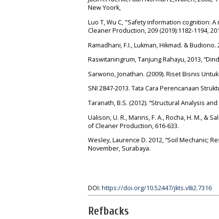
New Yoork,
Luo T, Wu C, "Safety information cognition: 
Cleaner Production, 209 (2019):1182-1194, 20
Ramadhani, F.I., Lukman, Hikmad. & Budiono
Raswitaningrum, Tanjung Rahayu, 2013, “Dindi
Sarwono, Jonathan. (2009). Riset Bisnis Unt
SNI 2847-2013. Tata Cara Perencanaan Stru
Taranath, B.S. (2012). “Structural Analysis an
Ualison, U. R., Marins, F. A., Rocha, H. M., &
of Cleaner Production, 616-633.
Wesley, Laurence D. 2012, “Soil Mechanic; Re
November, Surabaya.
DOI:
https://doi.org/10.52447/jkts.v8i2.7316
Refbacks