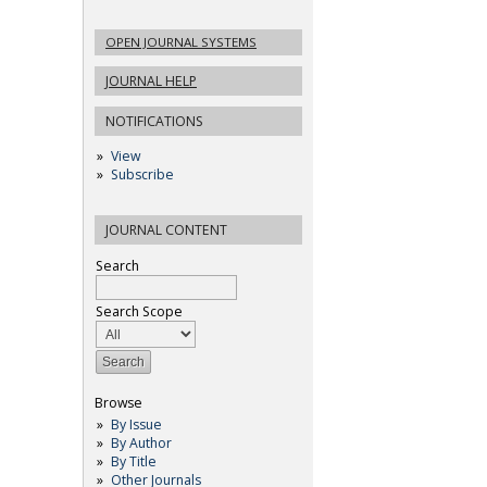
OPEN JOURNAL SYSTEMS
JOURNAL HELP
NOTIFICATIONS
View
Subscribe
JOURNAL CONTENT
Search
Search Scope
Browse
By Issue
By Author
By Title
Other Journals