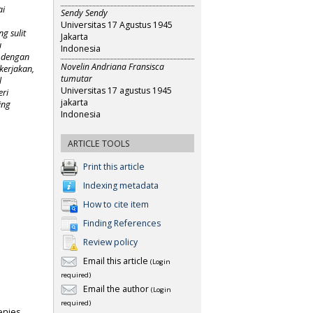
ai
Sendy Sendy
Universitas 17 Agustus 1945
g sulit
Jakarta
u
Indonesia
n dengan
Novelin Andriana Fransisca
kerjakan,
tumutar
l
Universitas 17 agustus 1945
eri
jakarta
ing
Indonesia
ARTICLE TOOLS
Print this article
Indexing metadata
How to cite item
Finding References
Review policy
Email this article
(Login
required)
Email the author
(Login
required)
enies,