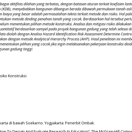
 aktifitas dilahan yang terbatas, dengan batasan aturan terkait koefisien lant
n (KDB), menyebabkan bangunan dibangun berada dibawah permukaan tanah asli
n biaya yang besar adalah permasalahan teknis terkait metode dan risiko. Hal palin
tukan metode dinding penahan tanah yang cocok. Berdasarkan hal tersebut perl
ebelum menentukan pilihan metode konstruksi. Analisa dan mitigasi risiko dilakuka
ntitatif berdasarkan sampel pada proyek bangunan gedung yang telah selesai di
ata diolah dengan Analisa Hazard Identification Risk Assessment Determine Contro
an dengan metode Analytical Hierarchy Process (AHP). Hasil penelitian ini memb
entukan pilihan yang cocok jika ingin melaksanakan pekerjaan konstruksi dind
gunan gedung tinggi
isiko Konstruksi
akarta di bawah Soekarno. Yogyakarta: Penerbit Ombak.
“How To Design And Evaluate Research In Education”, The McGraw-Hill Comp