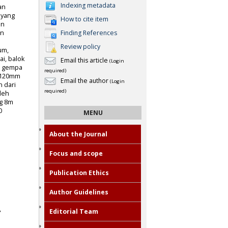
Indexing metadata
an
 yang
How to cite item
on
an
Finding References
Review policy
um,
i, balok
Email this article
(Login
n gempa
required)
l 120mm
Email the author
(Login
 dari
required)
oleh
ng 8m
0
MENU
About the Journal
Focus and scope
Publication Ethics
Author Guidelines
,
Editorial Team