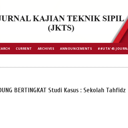
EARCH
CURRENT
ARCHIVES
ANNOUNCEMENTS
##UTA'45 JOURN
NG BERTINGKAT Studi Kasus : Sekolah Tahfidz