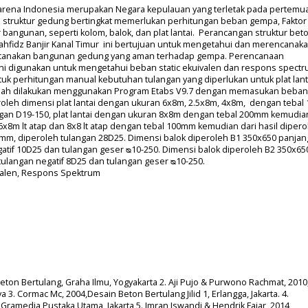
karena Indonesia merupakan Negara kepulauan yang terletak pada pertemu
 struktur gedung bertingkat memerlukan perhitungan beban gempa, Faktor
 bangunan, seperti kolom, balok, dan plat lantai. Perancangan struktur bet
ahfidz Banjir Kanal Timur ini bertujuan untuk mengetahui dan merencanak
erencanakan bangunan gedung yang aman terhadap gempa. Perencanaan
i digunakan untuk mengetahui beban static ekuivalen dan respons spectr
uk perhitungan manual kebutuhan tulangan yang diperlukan untuk plat lanta
 telah dilakukan menggunakan Program Etabs V9.7 dengan memasukan beba
eroleh dimensi plat lantai dengan ukuran 6x8m, 2.5x8m, 4x8m, dengan teba
ngan D19-150, plat lantai dengan ukuran 8x8m dengan tebal 200mm kemudian
i 6x8m lt atap dan 8x8 lt atap dengan tebal 100mm kemudian dari hasil diper
mm, diperoleh tulangan 28D25. Dimensi balok diperoleh B1 350x650 panja
egatif 10D25 dan tulangan geser ᴓ10-250. Dimensi balok diperoleh B2 350x65
 tulangan negatif 8D25 dan tulangan geser ᴓ10-250.
ivalen, Respons Spektrum
Beton Bertulang, Graha Ilmu, Yogyakarta 2. Aji Pujo & Purwono Rachmat, 2010
. Cormac Mc, 2004,Desain Beton Bertulang Jilid 1, Erlangga, Jakarta. 4.
Gramedia Pustaka Utama, Jakarta 5. Imran Iswandi & Hendrik Fajar, 2014,