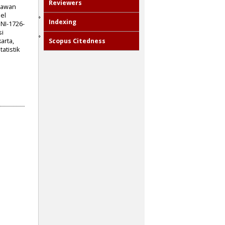
Reviewers
tiawan
el
Indexing
SNI-1726-
si
arta,
Scopus Citedness
atistik