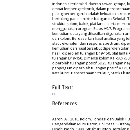
Indonesia terletak di daerah rawan gempa, 
empat lempeng tektonik, dalam perencanaan
paling berpengaruh adalah kekuatan struktur
bertulang pada struktur bangunan Sekolah T
struktur kolom, balok, plat lantai serta m
menggunakan program Etabs V9.7. Program in
kemudian data yang dihasilkan digunakan unt
dan kolom. Berdasarkan hasil analisa yang
static ekuivalen dan respons spectrum, dip
kemudian dari hasil tersebut diperoleh tula
hasil diperoleh tulangan D19-150, plat lanta
tulangan D19-150. Dimensi kolom K1 750x750
diperoleh tulangan positif 5D25, tulangan n
panjang 6m diperoleh tulangan positif 4D25,
Kata kunci: Perencanaan Struktur, Statik Eku
Full Text:
PDF
References
Asroni Ali, 2010, Kolom, Fondasi dan Balok T 
Pengendalian Mutu Beton, ITSPress, Surabaya 3
Dipohusodo, 1999, Struktur Beton Bertulang, 