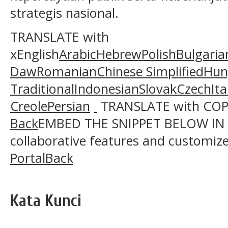
strategis nasional.
TRANSLATE with
xEnglish
Arabic
Hebrew
Polish
Bulgaria
Daw
Romanian
Chinese Simplified
Hun
Traditional
Indonesian
Slovak
Czech
Ita
Creole
Persian
TRANSLATE with CO
Back
EMBED THE SNIPPET BELOW IN
collaborative features and customiz
Portal
Back
Kata Kunci