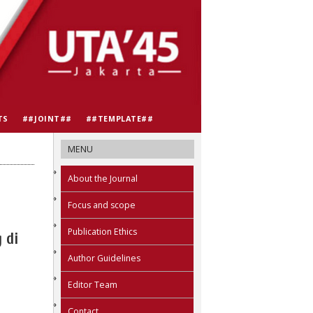
TS
##JOINT##
##TEMPLATE##
MENU
About the Journal
Focus and scope
Publication Ethics
 di
Author Guidelines
Editor Team
Contact