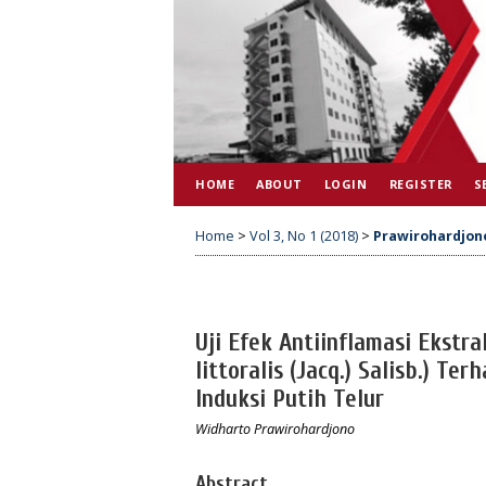
HOME
ABOUT
LOGIN
REGISTER
S
Home
>
Vol 3, No 1 (2018)
>
Prawirohardjon
Uji Efek Antiinflamasi Ekst
littoralis (Jacq.) Salisb.) T
Induksi Putih Telur
Widharto Prawirohardjono
Abstract