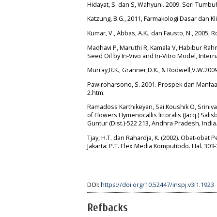
Hidayat, S. dan S, Wahyuni. 2009. Seri Tumbu
Katzung, B.G., 2011, Farmakologi Dasar dan Kli
Kumar, V., Abbas, A.K., dan Fausto, N., 2005, R
Madhavi P, Maruthi R, Kamala V, Habibur Rahman
Seed Oil by In-Vivo and In-Vitro Model, Inter
Murray,R.K., Granner,D.K., & Rodwell,V.W.2009
Pawiroharsono, S. 2001. Prospek dan Manfaa
2.htm.
Ramadoss Karthikeyan, Sai Koushik O, Srinivas
of Flowers Hymenocallis littoralis (Jacq.) S
Guntur (Dist.)-522 213, Andhra Pradesh, India
Tjay, H.T. dan Rahardja, K. (2002). Obat-obat
Jakarta: P.T. Elex Media Komputibdo. Hal. 303
DOI:
https://doi.org/10.52447/inspj.v3i1.1923
Refbacks