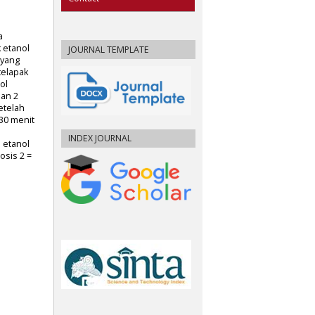
a
k etanol
JOURNAL TEMPLATE
 yang
telapak
ol
dan 2
etelah
30 menit
INDEX JOURNAL
k etanol
osis 2 =