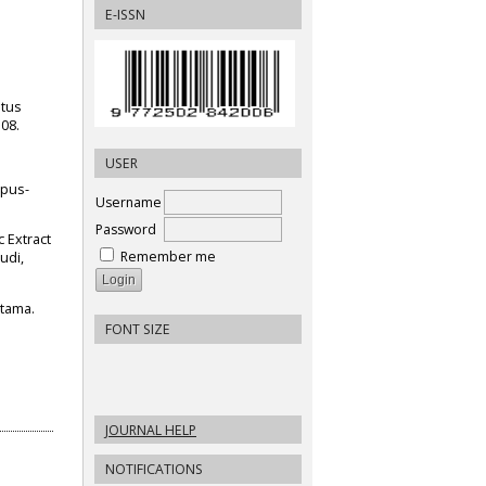
E-ISSN
atus
108.
USER
/pus-
Username
Password
 Extract
Remember me
udi,
rtama.
FONT SIZE
JOURNAL HELP
NOTIFICATIONS