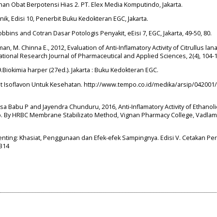
han Obat Berpotensi Hias 2. PT. Elex Media Komputindo, Jakarta.
nik, Edisi 10, Penerbit Buku Kedokteran EGC, Jakarta.
obbins and Cotran Dasar Potologis Penyakit, eEisi 7, EGC, Jakarta, 49-50, 80.
, M. Chinna E., 2012, Evaluation of Anti-Inflamatory Activity of Citrullus lan
national Research Journal of Pharmaceutical and Applied Sciences, 2(4), 104-
.Biokimia harper (27ed.). Jakarta : Buku Kedokteran EGC.
t Isoflavon Untuk Kesehatan. http://www.tempo.co.id/medika/arsip/042001
a Babu P and Jayendra Chunduru, 2016, Anti-Inflamatory Activity of Ethanolic
alisb. By HRBC Membrane Stabilizato Method, Vignan Pharmacy College, Vadlam
.
 Penting: Khasiat, Penggunaan dan Efek-efek Sampingnya. Edisi V. Cetakan Pe
-314