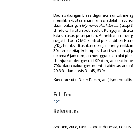
Daun bakungan biasa digunakan untuk mengob
memiliki aktivitas antiinflamasi adalah flavo
daun bakungan (
Hymenocallis littoralis
(Jacq.)
diinduksi larutan putih telur. Pengujian d
kaki kiri tikus putih jantan. Penelitian ini 
negatif diberi CMC, kontrol positif diberi Nat
g/Kg. Induksi dilakukan dengan menyuntikkan 0
30 menit setiap kelompok diberi sediaan uji
selama 6 jam dengan menggunakan alat plest
dilanjutkan dengan uji LSD dengan taraf ke
70% daun bakungan memiliki aktivitas antiinf
29,8 %, dan dosis 3 = 45, 63 %.
Kata kunci :
Daun Bakungan (Hymenocallis litt
Full Text:
PDF
References
Anonim, 2008, Farmakope Indonesia, Edisi IV