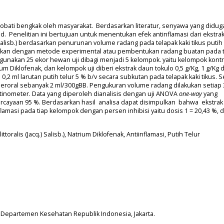
ati bengkak oleh masyarakat. Berdasarkan literatur, senyawa yang didug
noid. Penelitian ini bertujuan untuk menentukan efek antinflamasi dari ekstra
 Salisb.) berdasarkan penurunan volume radang pada telapak kaki tikus putih
ilakukan dengan metode experimental atau pembentukan radang buatan pada 
menggunakan 25 ekor hewan uji dibagi menjadi 5 kelompok. yaitu kelompok kontr
rium Diklofenak, dan kelompok uji diberi ekstrak daun tokulo 0,5 g/Kg, 1 g/Kg 
,2 ml larutan putih telur 5 % b/v secara subkutan pada telapak kaki tikus. S
 peroral sebanyak 2 ml/300gBB. Pengukuran volume radang dilakukan setiap 
inometer. Data yang diperoleh dianalisis dengan uji ANOVA
one-way
yang
percayaan 95 %. Berdasarkan hasil analisa dapat disimpulkan bahwa ekstra
lamasi pada tiap kelompok dengan persen inhibisi yaitu dosis 1 = 20,43 %, d
oralis (Jacq.) Salisb.), Natrium Diklofenak, Antiinflamasi, Putih Telur
, Departemen Kesehatan Republik Indonesia, Jakarta.