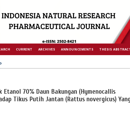
EARCH
CURRENT
ARCHIVES
ANNOUNCEMENTS
THESIS ABSTRAC
o
rak Etanol 70% Daun Bakungan (Hymenocallis
erhadap Tikus Putih Jantan (Rattus novergicus) Yang