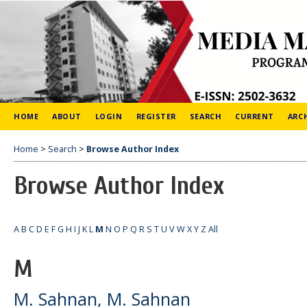
HOME
ABOUT
LOGIN
REGISTER
SEARCH
CURRENT
ARC
Home
>
Search
>
Browse Author Index
Browse Author Index
A
B
C
D
E
F
G
H
I
J
K
L
M
N
O
P
Q
R
S
T
U
V
W
X
Y
Z
All
M
M. Sahnan, M. Sahnan