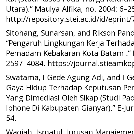
Utara).” Maulya Alfika, no. 2004: 6–2
http://repository.stei.ac.id/id/eprint
Sitohang, Sunarsan, and Rikson Pa
“Pengaruh Lingkungan Kerja Terhada
Pemadam Kebakaran Kota Batam .” M
2597–4084. https://journal.stieamkop
Swatama, I Gede Agung Adi, and I G
Gaya Hidup Terhadap Keputusan Pe
Yang Dimediasi Oleh Sikap (Studi 
Iphone Di Kabupaten Gianyar).” E-Ju
54.
Waqiah, Ismatul, Jurusan Manajemen