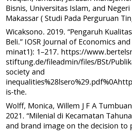
Bisnis, Universitas Islam, and Negeri
Makassar ( Studi Pada Perguruan Ting
Wicaksono. 2019. “Pengaruh Kualita
Beli.” IOSR Journal of Economics and
minat1): 1–217. https://www.bertel
stiftung.de/fileadmin/files/BSt/Pub
society and
inequalities%28lsero%29.pdf%0Aht
is-the.
Wolff, Monica, Willem J F A Tumbuan
2021. “Milenial di Kecamatan Tahuna th
and brand image on the decision to