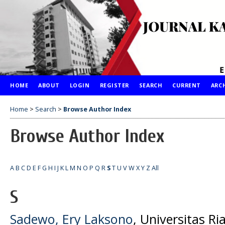
HOME
ABOUT
LOGIN
REGISTER
SEARCH
CURRENT
ARC
Home
>
Search
>
Browse Author Index
Browse Author Index
A
B
C
D
E
F
G
H
I
J
K
L
M
N
O
P
Q
R
S
T
U
V
W
X
Y
Z
All
S
Sadewo, Ery Laksono
, Universitas Ri