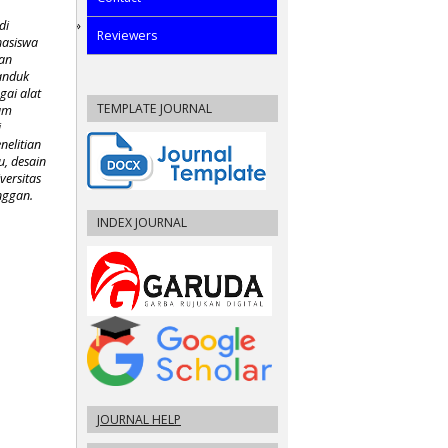
di
Reviewers
hasiswa
an
panduk
ai alat
TEMPLATE JOURNAL
lam
i
elitian
, desain
versitas
nggan.
INDEX JOURNAL
JOURNAL HELP