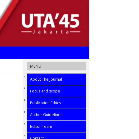
MENU
About The Journal
Focus and scope
Publication Ethics
Author Guidelines
Editor Team
Contact