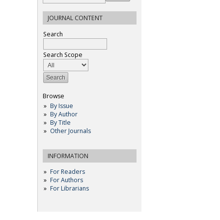
JOURNAL CONTENT
Search
Search Scope
Browse
By Issue
By Author
By Title
Other Journals
INFORMATION
For Readers
For Authors
For Librarians