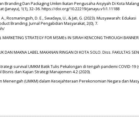
ngan Branding Dan Packaging Umkm Ikatan Pengusaha Aisyiyah Di Kota Malang.
Janayu), 1(1), 32–36. https://doi.org/10.22219/janayu.v1i1.11188
. A., Rosmaningsih, D. E., Swadaya, U., & Jati, G. (2023). Musyawarah: Edukasi
uct Branding. Jurnal Pengabdian Masyarakat, 2(0), 7.
ah/
. (2024). MARKETING STRATEGY FOR MSMEs IN SIRAH KENCONG THROUGH BANNER. 
K DAN MAKNA LABEL MAKANAN RINGAN DI KOTA SOLO. Diss. FAKULTAS SEN
rategi survival UMKM Batik Tulis Pekalongan di tengah pandemi COVID-19 (
al Bisnis dan Kajian Strategi Manajemen 4.2 (2020).
il, dan Menengah (UMKM) dalam Kesejahteraan Perekonomian Negara dan Masy