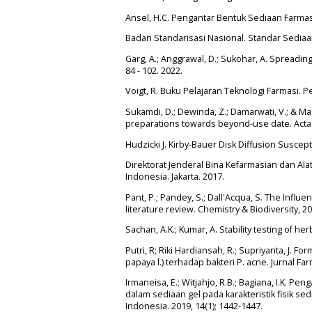
Ansel, H.C. Pengantar Bentuk Sediaan Farmasi 
Badan Standarisasi Nasional. Standar Sediaan
Garg, A.; Anggrawal, D.; Sukohar, A. Spreadi
84 - 102. 2022.
Voigt, R. Buku Pelajaran Teknologi Farmasi. 
Sukamdi, D.; Dewinda, Z.; Damarwati, V.; & Maz
preparations towards beyond-use date. Acta 
Hudzicki J. Kirby-Bauer Disk Diffusion Suscept
Direktorat Jenderal Bina Kefarmasian dan Al
Indonesia. Jakarta. 2017.
Pant, P.; Pandey, S.; Dall'Acqua, S. The Infl
literature review. Chemistry & Biodiversity, 2
Sachan, A.K.; Kumar, A. Stability testing of h
Putri, R; Riki Hardiansah, R.; Supriyanta, J. F
papaya l.) terhadap bakteri P. acne. Jurnal Far
Irmaneisa, E.; Witjahjo, R.B.; Bagiana, I.K. 
dalam sediaan gel pada karakteristik fisik s
Indonesia. 2019, 14(1); 1442-1447.