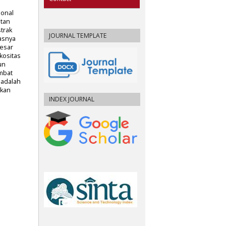
ional
otan
trak
JOURNAL TEMPLATE
asnya
esar
skositas
un
ambat
adalah
gkan
INDEX JOURNAL