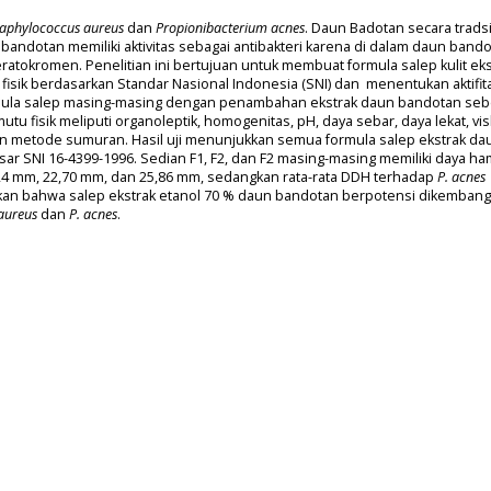
taphylococcus aureus
dan
Propionibacterium acnes
. Daun Badotan secara trads
bandotan memiliki aktivitas sebagai antibakteri karena di dalam daun band
ratokromen. Penelitian ini bertujuan untuk membuat formula salep kulit eks
sik berdasarkan Standar Nasional Indonesia (SNI) dan menentukan aktifit
rmula salep masing-masing dengan penambahan ekstrak daun bandotan seb
 mutu fisik meliputi organoleptik, homogenitas, pH, daya sebar, daya lekat, vi
gan metode sumuran. Hasil uji menunjukkan semua formula salep ekstrak da
r SNI 16-4399-1996. Sedian F1, F2, dan F2 masing-masing memiliki daya h
4 mm, 22,70 mm, dan 25,86 mm, sedangkan rata-rata DDH terhadap
P. acnes
lkan bahwa salep ekstrak etanol 70 % daun bandotan berpotensi dikemban
 aureus
dan
P. acnes
.