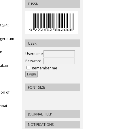
E-ISSN
 5(4):
 Ageratum
USER
an
Username
Password
akteri
Remember me
FONT SIZE
ion of
mbat
JOURNAL HELP
NOTIFICATIONS