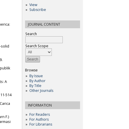
View
Subscribe
erica:
JOURNAL CONTENT
Search
Search Scope
-solid
9.
publik
Browse
By Issue
By Author
ts: A
By Title
Other Journals
511-514
(Carica
INFORMATION
For Readers
rn F.)
For Authors
Farmasi
For Librarians