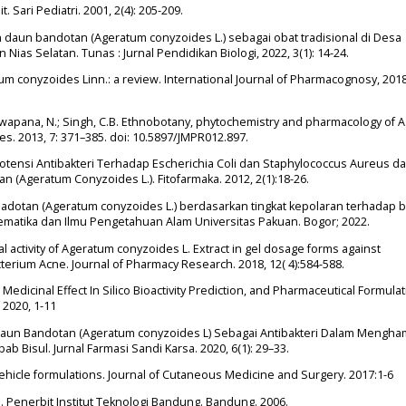
t. Sari Pediatri. 2001, 2(4): 205-209.
tan daun bandotan (Ageratum conyzoides L.) sebagai obat tradisional di Desa
as Selatan. Tunas : Jurnal Pendidikan Biologi, 2022, 3(1): 14-24.
tum conyzoides Linn.: a review. International Journal of Pharmacognosy, 2018,
.I.; Swapana, N.; Singh, C.B. Ethnobotany, phytochemistry and pharmacology of
Res. 2013, 7: 371–385. doi: 10.5897/JMPR012.897.
 Potensi Antibakteri Terhadap Escherichia Coli dan Staphylococcus Aureus d
n (Ageratum Conyzoides L.). Fitofarmaka. 2012, 2(1):18-26.
babadotan (Ageratum conyzoides L.) berdasarkan tingkat kepolaran terhadap b
tematika dan Ilmu Pengetahuan Alam Universitas Pakuan. Bogor; 2022.
ial activity of Ageratum conyzoides L. Extract in gel dosage forms against
erium Acne. Journal of Pharmacy Research. 2018, 12( 4):584-588.
M. Medicinal Effect In Silico Bioactivity Prediction, and Pharmaceutical Formulat
 2020, 1-11
l Daun Bandotan (Ageratum conyzoides L) Sebagai Antibakteri Dalam Mengha
Bisul. Jurnal Farmasi Sandi Karsa. 2020, 6(1): 29–33.
ehicle formulations. Journal of Cutaneous Medicine and Surgery. 2017:1-6
Penerbit Institut Teknologi Bandung. Bandung. 2006.