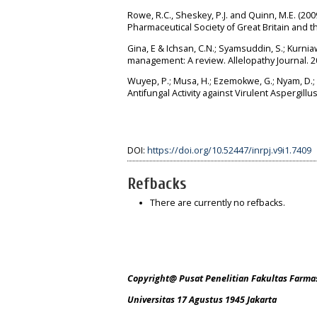
Rowe, R.C., Sheskey, P.J. and Quinn, M.E. (20
Pharmaceutical Society of Great Britain and 
Gina, E & Ichsan, C.N.; Syamsuddin, S.; Kurni
management: A review. Allelopathy Journal. 20
Wuyep, P.; Musa, H.; Ezemokwe, G.; Nyam, D.;
Antifungal Activity against Virulent Aspergill
DOI:
https://doi.org/10.52447/inrpj.v9i1.7409
Refbacks
There are currently no refbacks.
Copyright@ Pusat Penelitian Fakultas Farma
Universitas 17 Agustus 1945 Jakarta