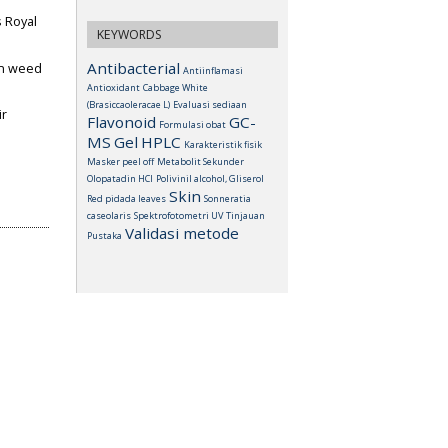
s Royal
KEYWORDS
Antibacterial
 in weed
Antiinflamasi
Antioxidant
Cabbage White
(Brasiccaoleracae L)
Evaluasi sediaan
ir
Flavonoid
GC-
Formulasi obat
MS
Gel
HPLC
Karakteristik fisik
Masker peel off
Metabolit Sekunder
Olopatadin HCl
Polivinil alcohol, Gliserol
Skin
Red pidada leaves
Sonneratia
caseolaris
Spektrofotometri UV
Tinjauan
Validasi metode
Pustaka