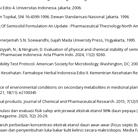
Edisi 4. Universitas Indonesia. Jakarta; 2006.
 Topikal, SNI 16-4399-1996. Dewan Standarisasi Nasional. Jakarta. 1996.
ng Of Semisolid Formulation An Update : Pharmaceutical Thecnology North Am
Penerjemah S.N. Soewandhi, Gajah Mada University Press, Yogyakarta, 1995.
iyyah, N.; & Ningrum, D. Evaluation of physical and chemical stability of semi
Pharmaciae Indonesia: Acta Pharm Indo. 2024, 11(2): 9260.
ibility Test Protocol. American Society for Microbiology; Washington, DC; 200
at Kesehatan. Farmakope Herbal Indonesia Edisi II. Kementrian Kesehatan Re
uence of environmental conditions on secondary metabolites in medicinal plan
021, 18(11): e2100345
erbal products. Journal of Chemical and Pharmaceutical Research. 2015, 7(12):
ormulasi dan evaluasi fisik salep anti jerawat ekstrak etanol 96% daun pepaya 
magazine. 2020, 7(2): 20-29.
Pengaruh perbedaan konsentrasi ekstrak etanol daun awar-awar (Ficus septic Bu
ediaan dan penyembuhan luka bakar kulit kelinci secara makroskopis. Media 