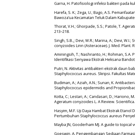
Garna, H. Patofisiologi infeksi bakteri pada kuli
Harefa, S. K.; Zega, U.; Bago, A.S. Pemanfaa
Bawoza’ua Kecamatan Teluk Dalam Kabupaten Ni
Thorat, V.H.; Ghorpade, S.S.; Patole, T. Agera
213–218.
Singh, S.B.,; Devi, W.R.; Marina, A.; Devi, W
conyzoides Linn (Asteraceae). J. Med. Plant. 
Aminingsih, T.; Nashrianto, H.; Rohman, S.A.
Identifikasi Senyawa Ekstrak Heksana Bandota
Putri, N. Aktivitas antibakteri ekstrak daun 
Staphylococcus aureus. Skripsi. Fakultas Ma
Budiman, A.; Aziah, A.N.; Sunan, K. Antibacter
Staphylococcus epidermidis and Propionibact
Kotta, C.; Lestari, A.; Candasari, D.; Hariono, 
Ageratum conyzoides L. A Review. Scientifica.
Hasyim, M.F. Uji Daya Hambat Ekstrak Etano
Pertumbuhan Staphylococcus aureus Penyebab 
Mayba JN, Gooderham MJ. A guide to topical v
Goeswin, A. Pengembangan Sediaan Farmasi. 