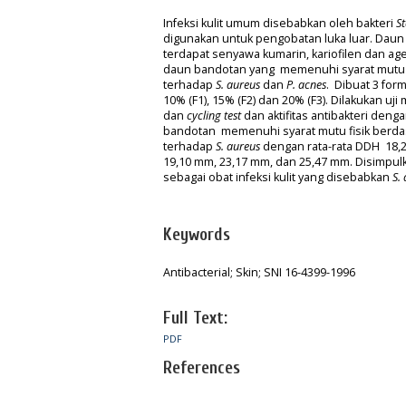
Infeksi kulit umum disebabkan oleh bakteri
S
digunakan untuk pengobatan luka luar. Daun 
terdapat senyawa kumarin, kariofilen dan age
daun bandotan yang memenuhi syarat mutu fi
terhadap
S. aureus
dan
P. acnes
. Dibuat 3 fo
10% (F1), 15% (F2) dan 20% (F3). Dilakukan uji
dan
cycling test
dan aktifitas antibakteri den
bandotan memenuhi syarat mutu fisik berdasa
terhadap
S. aureus
dengan rata-rata DDH 18,2
19,10 mm, 23,17 mm, dan 25,47 mm. Disimpu
sebagai obat infeksi kulit yang disebabkan
S.
Keywords
Antibacterial; Skin; SNI 16-4399-1996
Full Text:
PDF
References