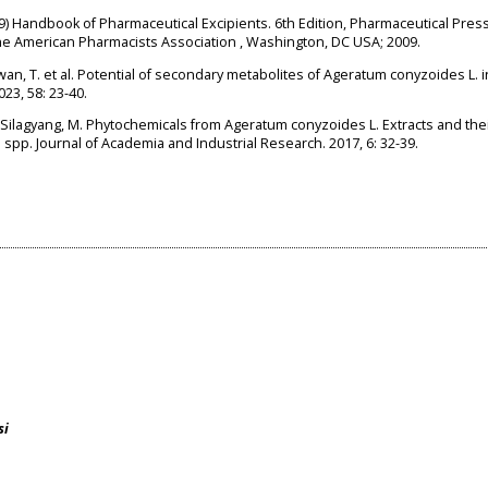
09) Handbook of Pharmaceutical Excipients. 6th Edition, Pharmaceutical Pres
the American Pharmacists Association , Washington, DC USA; 2009.
awan, T. et al. Potential of secondary metabolites of Ageratum conyzoides L.
23, 58: 23-40.
 Silagyang, M. Phytochemicals from Ageratum conyzoides L. Extracts and the
us spp. Journal of Academia and Industrial Research. 2017, 6: 32-39.
si