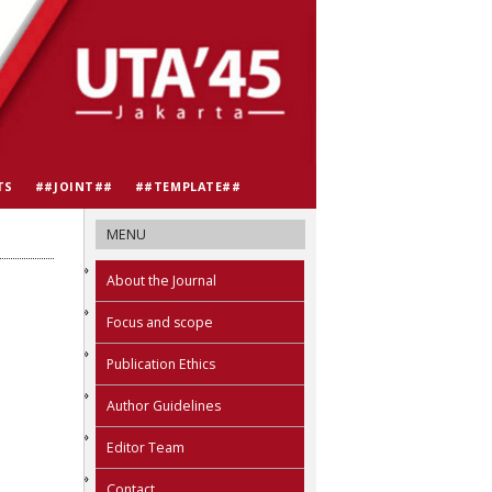
TS
##JOINT##
##TEMPLATE##
MENU
About the Journal
Focus and scope
Publication Ethics
Author Guidelines
Editor Team
Contact