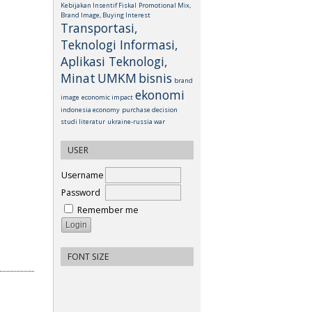
Kebijakan Insentif Fiskal
Promotional Mix,
Brand Image, Buying Interest
Transportasi,
Teknologi Informasi,
Aplikasi Teknologi,
Minat
UMKM
bisnis
brand
ekonomi
image
economic impact
indonesia economy
purchase decision
studi literatur
ukraine-russia war
USER
Username
Password
Remember me
FONT SIZE