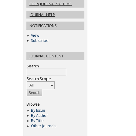
OPEN JOURNAL SYSTEMS
JOURNAL HELP
NOTIFICATIONS
View
Subscribe
JOURNAL CONTENT
Search
Search Scope
Browse
By Issue
By Author
By Title
Other Journals