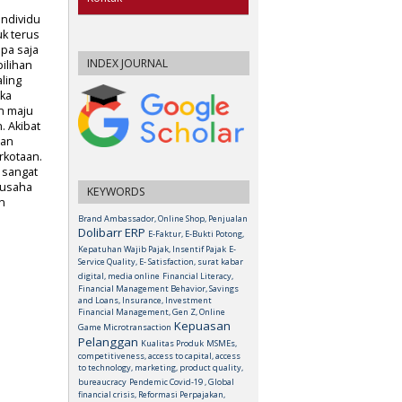
individu
k terus
pa saja
INDEX JOURNAL
ilihan
ling
ka
n maju
. Akibat
gan
rkotaan.
 sangat
 usaha
KEYWORDS
n
Brand Ambassador, Online Shop, Penjualan
Dolibarr ERP
E-Faktur, E-Bukti Potong,
Kepatuhan Wajib Pajak, Insentif Pajak
E-
Service Quality, E- Satisfaction, surat kabar
digital, media online
Financial Literacy,
Financial Management Behavior, Savings
and Loans, Insurance, Investment
Financial Management, Gen Z, Online
Kepuasan
Game Microtransaction
Pelanggan
Kualitas Produk
MSMEs,
competitiveness, access to capital, access
to technology, marketing, product quality,
bureaucracy
Pendemic Covid-19 , Global
financial crisis, Reformasi Perpajakan,