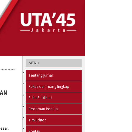
MENU
Tentang Jurnal
Fokus dan ruang lingkup
GAN
Etika Publikasi
Pedoman Penulis
Tim Editor
esar.
Kontak