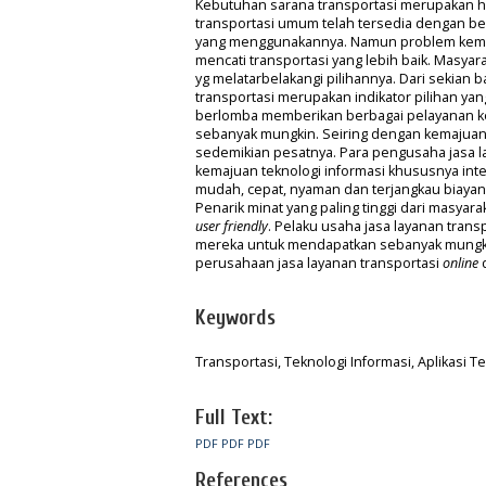
Kebutuhan sarana transportasi merupakan ha
transportasi umum telah tersedia dengan b
yang menggunakannya. Namun problem kemac
mencati transportasi yang lebih baik. Masya
yg melatarbelakangi pilihannya. Dari sekia
transportasi merupakan indikator pilihan yan
berlomba memberikan berbagai pelayanan 
sebanyak mungkin. Seiring dengan kemajuan 
sedemikian pesatnya. Para pengusaha jasa l
kemajuan teknologi informasi khususnya inte
mudah, cepat, nyaman dan terjangkau biayan
Penarik minat yang paling tinggi dari masyar
user friendly
. Pelaku usaha jasa layanan tran
mereka untuk mendapatkan sebanyak mungkin 
perusahaan jasa layanan transportasi
online
d
Keywords
Transportasi, Teknologi Informasi, Aplikasi T
Full Text:
PDF
PDF
PDF
References