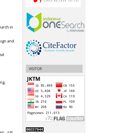
earch in
sign and
vil
VISITOR
ing,
0 - 475.