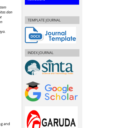
stem
itas dan
me
TEMPLATE JOURNAL
an
nya.
INDEX JOURNAL
ng and