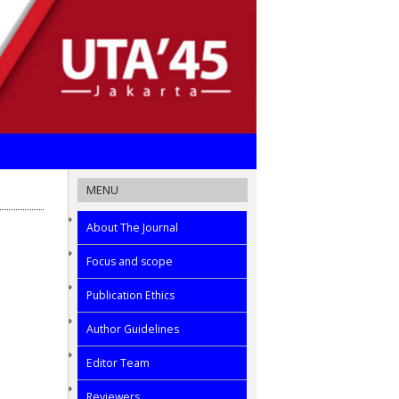
MENU
About The Journal
Focus and scope
Publication Ethics
Author Guidelines
Editor Team
Reviewers