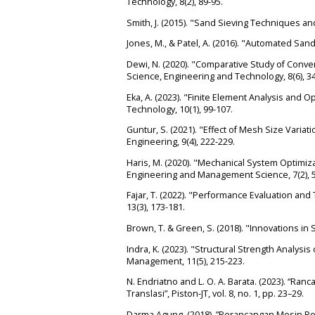
Technology, 8(2), 89-95.
Smith, J. (2015). "Sand Sieving Techniques an
Jones, M., & Patel, A. (2016). "Automated San
Dewi, N. (2020). "Comparative Study of Conve
Science, Engineering and Technology, 8(6), 3
Eka, A. (2023). "Finite Element Analysis and 
Technology, 10(1), 99-107.
Guntur, S. (2021). "Effect of Mesh Size Variat
Engineering, 9(4), 222-229.
Haris, M. (2020). "Mechanical System Optimiza
Engineering and Management Science, 7(2), 5
Fajar, T. (2022). "Performance Evaluation and
13(3), 173-181.
Brown, T. & Green, S. (2018). "Innovations in
Indra, K. (2023). "Structural Strength Analysi
Management, 11(5), 215-223.
N. Endriatno and L. O. A. Barata. (2023). “R
Translasi”, Piston-JT, vol. 8, no. 1, pp. 23–29.
Darma Agung. (2018). ”Perancangan Mesin Pen