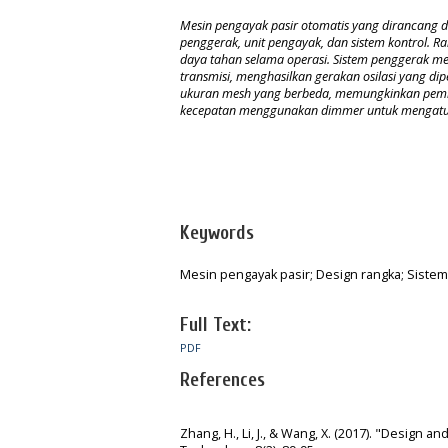
Mesin pengayak pasir otomatis yang dirancang da
penggerak, unit pengayak, dan sistem kontrol. 
daya tahan selama operasi. Sistem penggerak m
transmisi, menghasilkan gerakan osilasi yang di
ukuran mesh yang berbeda, memungkinkan pemisah
kecepatan
menggunakan
dimmer
untuk mengatur
Keywords
Mesin pengayak pasir; Design rangka; Sistem
Full Text:
PDF
References
Zhang, H., Li, J., & Wang, X. (2017). "Design