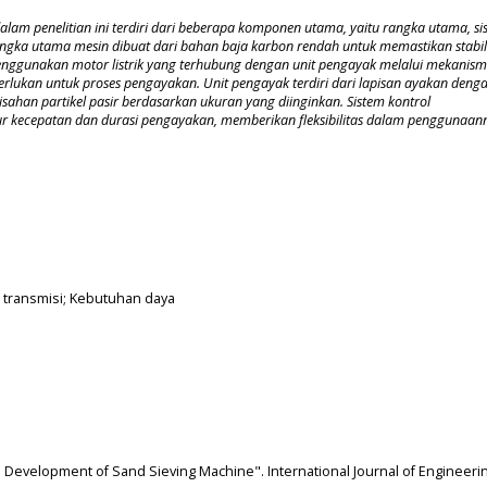
lam penelitian ini terdiri dari beberapa komponen utama, yaitu rangka utama, si
Rangka utama mesin dibuat dari bahan baja
karbon rendah
untuk memastikan stabil
enggunakan motor listrik yang terhubung dengan unit pengayak melalui mekanis
perlukan untuk proses pengayakan. Unit pengayak terdiri dari lapisan ayakan deng
an partikel pasir berdasarkan ukuran yang diinginkan. Sistem kontrol
 kecepatan dan durasi pengayakan, memberikan fleksibilitas dalam penggunaan
 transmisi; Kebutuhan daya
 and Development of Sand Sieving Machine". International Journal of Engineeri