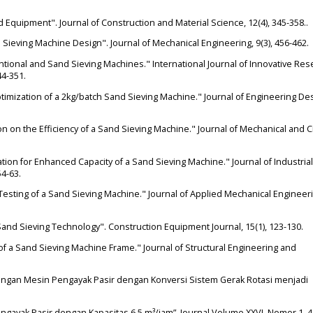
d Equipment". Journal of Construction and Material Science, 12(4), 345-358..
d Sieving Machine Design". Journal of Mechanical Engineering, 9(3), 456-462.
ntional and Sand Sieving Machines." International Journal of Innovative Res
44-351.
Optimization of a 2kg/batch Sand Sieving Machine." Journal of Engineering De
ion on the Efficiency of a Sand Sieving Machine." Journal of Mechanical and Ci
tion for Enhanced Capacity of a Sand Sieving Machine." Journal of Industrial
4-63.
 Testing of a Sand Sieving Machine." Journal of Applied Mechanical Engineer
 Sand Sieving Technology". Construction Equipment Journal, 15(1), 123-130.
s of a Sand Sieving Machine Frame." Journal of Structural Engineering and
ancangan Mesin Pengayak Pasir dengan Konversi Sistem Gerak Rotasi menjadi
gayak Pasir dengan Kapasitas 6,5 m³/jam”, Journal Volume XXVI, Nomor 1, 46