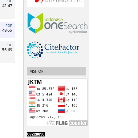
PDF
42-47
PDF
48-55
PDF
56-69
VISITOR