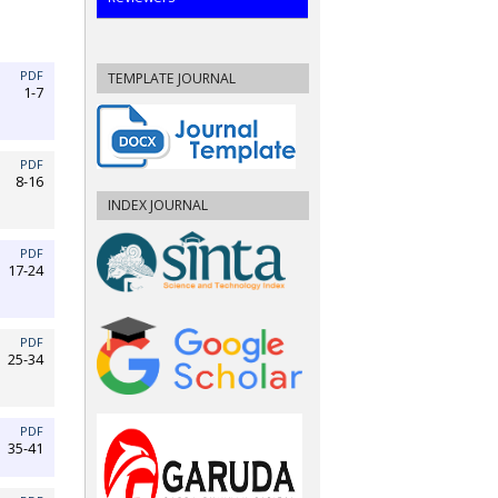
PDF
TEMPLATE JOURNAL
1-7
PDF
8-16
INDEX JOURNAL
PDF
17-24
PDF
25-34
PDF
35-41