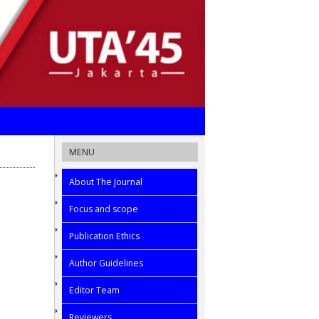
MENU
About The Journal
Focus and scope
Publication Ethics
Author Guidelines
Editor Team
Reviewers