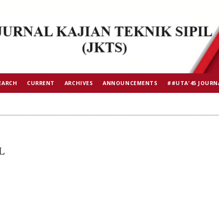
EARCH
CURRENT
ARCHIVES
ANNOUNCEMENTS
##UTA'45 JOURN
L