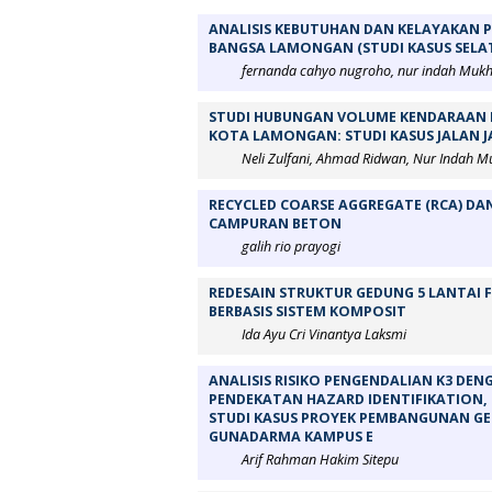
ANALISIS KEBUTUHAN DAN KELAYAKAN P
BANGSA LAMONGAN (STUDI KASUS SEL
fernanda cahyo nugroho, nur indah Muk
STUDI HUBUNGAN VOLUME KENDARAAN 
KOTA LAMONGAN: STUDI KASUS JALAN 
Neli Zulfani, Ahmad Ridwan, Nur Indah 
RECYCLED COARSE AGGREGATE (RCA) DA
CAMPURAN BETON
galih rio prayogi
REDESAIN STRUKTUR GEDUNG 5 LANTAI
BERBASIS SISTEM KOMPOSIT
Ida Ayu Cri Vinantya Laksmi
ANALISIS RISIKO PENGENDALIAN K3 DE
PENDEKATAN HAZARD IDENTIFIKATION, R
STUDI KASUS PROYEK PEMBANGUNAN GE
GUNADARMA KAMPUS E
Arif Rahman Hakim Sitepu