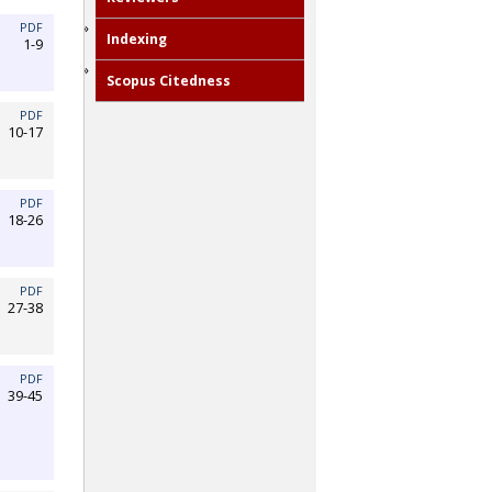
PDF
Indexing
1-9
Scopus Citedness
PDF
10-17
PDF
18-26
PDF
27-38
PDF
39-45