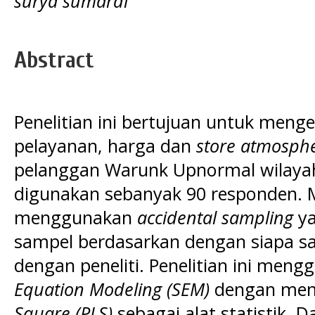
surya sumardi
Abstract
Penelitian ini bertujuan untuk meng
pelayanan, harga dan
store atmosph
pelanggan Warunk Upnormal wilayah
digunakan sebanyak 90 responden.
menggunakan
accidental sampling
y
sampel berdasarkan dengan siapa sa
dengan peneliti. Penelitian ini meng
Equation Modeling
(SEM)
dengan me
Square (PLS)
sebagai alat statistik. 