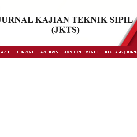
EARCH
CURRENT
ARCHIVES
ANNOUNCEMENTS
##UTA'45 JOURN