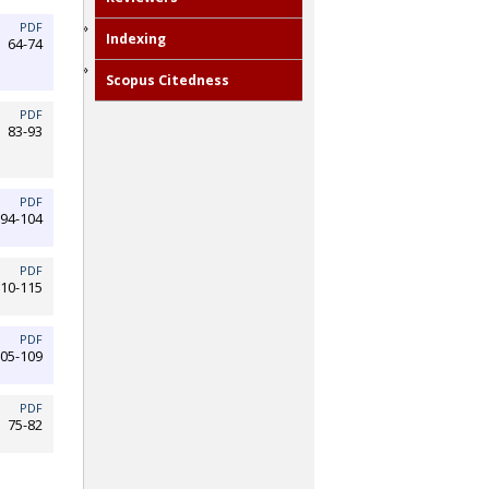
PDF
Indexing
64-74
Scopus Citedness
PDF
83-93
PDF
94-104
PDF
10-115
PDF
05-109
PDF
75-82