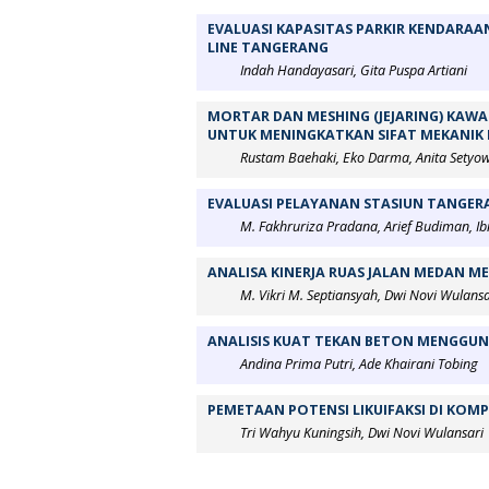
EVALUASI KAPASITAS PARKIR KENDARA
LINE TANGERANG
Indah Handayasari, Gita Puspa Artiani
MORTAR DAN MESHING (JEJARING) KAWA
UNTUK MENINGKATKAN SIFAT MEKANIK
Rustam Baehaki, Eko Darma, Anita Setyowa
EVALUASI PELAYANAN STASIUN TANGE
M. Fakhruriza Pradana, Arief Budiman, Ib
ANALISA KINERJA RUAS JALAN MEDAN ME
M. Vikri M. Septiansyah, Dwi Novi Wulansa
ANALISIS KUAT TEKAN BETON MENGGU
Andina Prima Putri, Ade Khairani Tobing
PEMETAAN POTENSI LIKUIFAKSI DI KOM
Tri Wahyu Kuningsih, Dwi Novi Wulansari