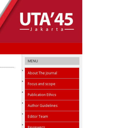
MENU
About The Journal
Focus and scope
Publication Ethics
Author Guidelines
Editor Team
Reviewers