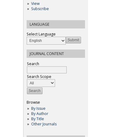
View
Subscribe
LANGUAGE
Select Language
JOURNAL CONTENT
Search
Search Scope
Browse
By Issue
By Author
By Title
Other Journals