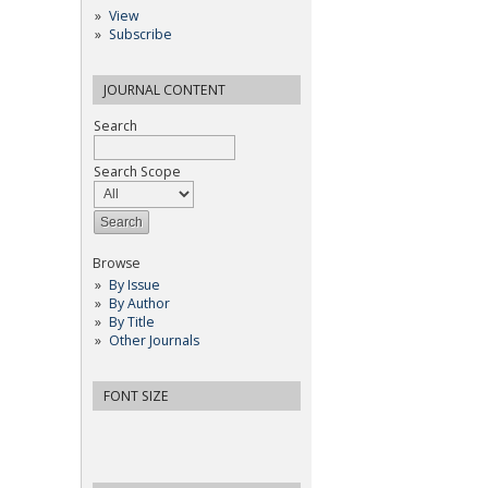
View
Subscribe
JOURNAL CONTENT
Search
Search Scope
Browse
By Issue
By Author
By Title
Other Journals
FONT SIZE