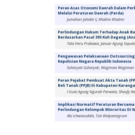
Peran Asas Otonomi Daerah Dalam Pe
Melalui Peraturan Daerah (Perda)
Jumahari Jahidin S, Khalimi Khalimi
Perlindungan Hukum Terhadap Anak Bua
Berdasarkan Pasal 395 Kuh Dagang (Anal
Tata Heru Prabawa, Januar Agung Saput
Pengawasan Pelaksanaan Outsourcing 
Kepolisian Negara Republik Indonesia
Suharyati Suharyati, Wagiman Wagiman
Peran Pejabat Pembuat Akta Tanah (PP
Beli Tanah (PPJB) Di Kabupaten Karang
I Gusti Agung Ngurah Parwata, Shaufy R
Implikasi Normatif Peraturan Bersama
Perlindungan Kelompok Minroritas Di Wi
Abi Ichwanuddin, Tuti Widyaningrum