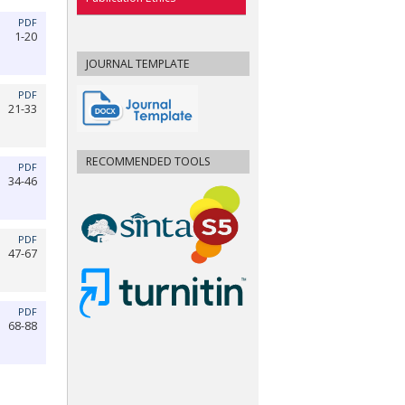
PDF
1-20
JOURNAL TEMPLATE
PDF
21-33
RECOMMENDED TOOLS
PDF
34-46
PDF
47-67
PDF
68-88