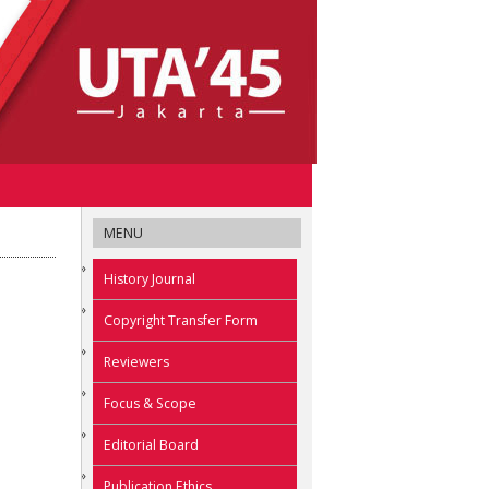
MENU
History Journal
Copyright Transfer Form
Reviewers
Focus & Scope
Editorial Board
Publication Ethics