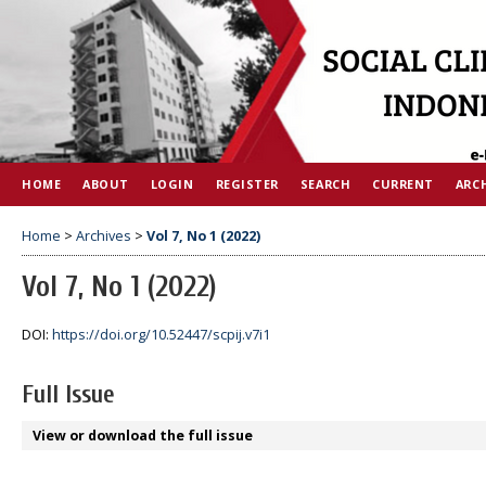
HOME
ABOUT
LOGIN
REGISTER
SEARCH
CURRENT
ARC
Home
>
Archives
>
Vol 7, No 1 (2022)
Vol 7, No 1 (2022)
DOI:
https://doi.org/10.52447/scpij.v7i1
Full Issue
View or download the full issue