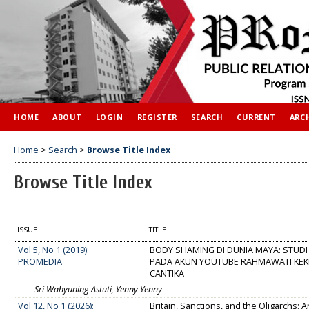
HOME
ABOUT
LOGIN
REGISTER
SEARCH
CURRENT
ARC
Home
>
Search
>
Browse Title Index
Browse Title Index
ISSUE
TITLE
Vol 5, No 1 (2019):
BODY SHAMING DI DUNIA MAYA: STUD
PROMEDIA
PADA AKUN YOUTUBE RAHMAWATI KEKE
CANTIKA
Sri Wahyuning Astuti, Yenny Yenny
Vol 12, No 1 (2026):
Britain, Sanctions, and the Oligarchs: A