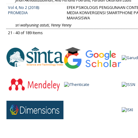
Jihan Akhidatussolihah, Ana Fitriana Poerana, Fardiah Oktariani Lubis
Vol 4, No 2 (2018):
EFEK PSIKOLOGIS PENGGUNAAN CONT
PROMEDIA
MEDIA KONVERGENSI SMARTPHONE P
MAHASISWA
sri wahyuning astuti, Yenny Yenny
21 - 40 of 189 Items