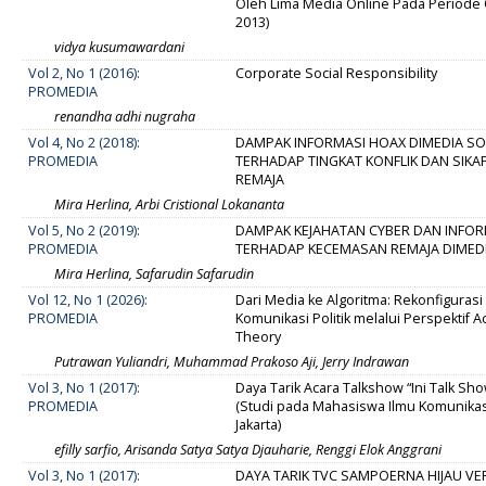
Oleh Lima Media Online Pada Periode
2013)
vidya kusumawardani
Vol 2, No 1 (2016):
Corporate Social Responsibility
PROMEDIA
renandha adhi nugraha
Vol 4, No 2 (2018):
DAMPAK INFORMASI HOAX DIMEDIA SO
PROMEDIA
TERHADAP TINGKAT KONFLIK DAN SIKA
REMAJA
Mira Herlina, Arbi Cristional Lokananta
Vol 5, No 2 (2019):
DAMPAK KEJAHATAN CYBER DAN INFO
PROMEDIA
TERHADAP KECEMASAN REMAJA DIMEDI
Mira Herlina, Safarudin Safarudin
Vol 12, No 1 (2026):
Dari Media ke Algoritma: Rekonfiguras
PROMEDIA
Komunikasi Politik melalui Perspektif 
Theory
Putrawan Yuliandri, Muhammad Prakoso Aji, Jerry Indrawan
Vol 3, No 1 (2017):
Daya Tarik Acara Talkshow “Ini Talk Sho
PROMEDIA
(Studi pada Mahasiswa Ilmu Komunikas
Jakarta)
efilly sarfio, Arisanda Satya Satya Djauharie, Renggi Elok Anggrani
Vol 3, No 1 (2017):
DAYA TARIK TVC SAMPOERNA HIJAU VE