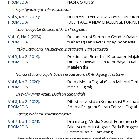
PROMEDIA
NASI GORENG”
Fajar Syuderajat, Lilis Puspitasari
Vol 5, No 2 (2019):
DEEPFAKE, TANTANGAN BARU UNTUK N
PROMEDIA
(DEEPFAKE, A NEW CHALLENGE FOR NET
Itsna Hidayatul Khusna, M.A, Sri Pangestuti
Vol 10, No 2 (2024):
Dekonstruksi Stereotip Gender Dalam 
PROMEDIA
“Kebahagiaan Kecil” Gopay Indonesia
Rizka Octaviana, Mustiawan Mustiawan, Titin Setiawati
Vol 5, No 2 (2019):
Destination Branding Kabupaten Maja
PROMEDIA
Dinas Pariwisata Dan Kebudayaan Kab
Majalengka
Nanda Mutiara Ulfah, Susie Perbawasari, FX Ari Agung Prastowo
Vol 6, No 2 (2020):
Detox Media Digital (Sikap Milenial Te
PROMEDIA
Media Digital)
Sri Wahyuning Astuti, Dyah Sri Subandiah
Vol 8, No 2 (2022):
Difusi Inovasi dan Komunikasi Persuas
PROMEDIA
Adopsi Program Siaran Televisi Digital
Sugeng Wahjudi, Valentina Agnes
Vol 7, No 1 (2021):
Dramaturgi Media Sosial: Fenomena 
PROMEDIA
Fake Account Instagram Pada Pengge
Perempuan di Karawang