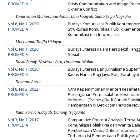
PROMEDIA
Crisis Communication and Image Restor
Ukraine Conflict
Yonarisman Muhammad Akbar, Dina Fadiyah, Sapto Setyo Nugroho
Vol 6, No 1 (2020):
Budaya Komunikasi Publik Kontemporer
PROMEDIA
Strukturasi Komunikasi Publik Kemente
Komunikasi dan Informatika
Mochamad Taufiq Hidayat
Vol 6, No 1 (2020):
Budaya Literasi dalam Perspektif Tang
PROMEDIA
Sosial
David Randy, Nawiroh Vera, Umaimah Wahid
Vol 6, No 1 (2020):
Budaya Literasi Dan Jurnalisme Superm
PROMEDIA
Kasus Harian Pagi Jawa Pos, Surabaya)
Dhimam Abror
Vol 8, No 2 (2022):
Citra Kepemimpinan Menteri Kesehata
PROMEDIA
Penanganan Permasalahan Kesehatan
Indonesia (Framing Budi Gunadi Sadik
Pemberitaan di Detik.com Periode No
Ratih Kurnia Hidayati, Danang Trijayanto
Vol 3, No 1 (2017):
Comparative Content Analysis Terhad
PROMEDIA
Komunikasi Politik Pria dan Wanita Dal
Pemberitaan Media Online Indonesia (
Terhadap Isi Pemberitaan Politik yang 