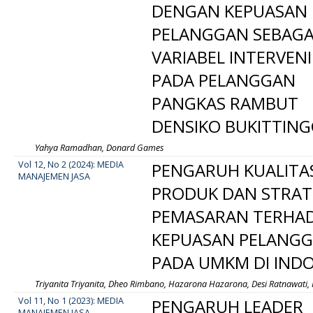
DENGAN KEPUASAN
PELANGGAN SEBAGA
VARIABEL INTERVEN
PADA PELANGGAN
PANGKAS RAMBUT
DENSIKO BUKITTING
Yahya Ramadhan, Donard Games
Vol 12, No 2 (2024): MEDIA
PENGARUH KUALITA
MANAJEMEN JASA
PRODUK DAN STRAT
PEMASARAN TERHA
KEPUASAN PELANG
PADA UMKM DI IND
Triyanita Triyanita, Dheo Rimbano, Hazarona Hazarona, Desi Ratnawati, 
Vol 11, No 1 (2023): MEDIA
PENGARUH LEADER
MANAJEMEN JASA