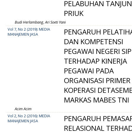
PELABUHAN TANJU
PRIUK
Budi Herlambang, Ari Soeti Yani
Vol 7, No 2 (2019): MEDIA
PENGARUH PELATIH
MANAJEMEN JASA
DAN KOMPETENSI
PEGAWAI NEGERI SIP
TERHADAP KINERJA
PEGAWAI PADA
ORGANISASI PRIMER
KOPERASI DETASEM
MARKAS MABES TNI
Acim Acim
Vol 2, No 2 (2016): MEDIA
PENGARUH PEMASA
MANAJEMEN JASA
RELASIONAL TERHA