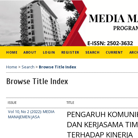
HOME
ABOUT
LOGIN
REGISTER
SEARCH
CURRENT
ARC
Home
>
Search
>
Browse Title Index
Browse Title Index
ISSUE
TITLE
Vol 10, No 2 (2022): MEDIA
PENGARUH KOMUNI
MANAJEMEN JASA
DAN KERJASAMA TI
TERHADAP KINERJA