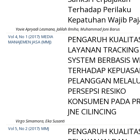
Terhadap Perilaku
Kepatuhan Wajib Paj
Yovie Apryadi Lesmana, Jalilah Ilmiha, Muhammad Joni Barus
Vol 4, No 1 (2017): MEDIA
PENGARUH KUALITA
MANAJEMEN JASA (MMJ)
LAYANAN TRACKING
SYSTEM BERBASIS W
TERHADAP KEPUAS
PELANGGAN MELALU
PERSEPSI RESIKO
KONSUMEN PADA P
JNE CILINCING
Virgo Simamora, Eka Susanti
Vol 5, No 2 (2017): MMJ
PENGARUH KUALITA